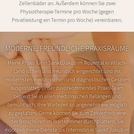
Zellenbäder an. Außerdem können Sie zwei
Physiotherapie-Termine pro Woche (gegen
Privatleistung ein Termin pro Woche) vereinbaren.
MODERNE, FREUNDLICHE PRAXISRÄUME
Meine Praxis für in Sankt Jakob im Rosental in Villach-
Land ist hell und freundlich eingerichtet und mit
modernsten medizinischen und diagnostischen Geräten
ausgestattet. Unser zuvorkommendes Praxis-Team
betreut Sie in allen medizinischen Belangen und
bemüht sich, Ihre Wartezeit so angenehm wie möglich
zu gestalten. Gerne können Sie zum Zeitvertreib eine
der Broschüren im Wartezimmer durchblättern. Sie
möchten meine Dienste als Internistin in Sankt Jakob im